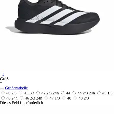
+3
Größe
*
Größentabelle
40 2/3
41 1/3
42 2/3
24h
44
44 2/3
24h
45 1/3
46
24h
46 2/3
24h
47 1/3
48
48 2/3
Dieses Feld ist erforderlich