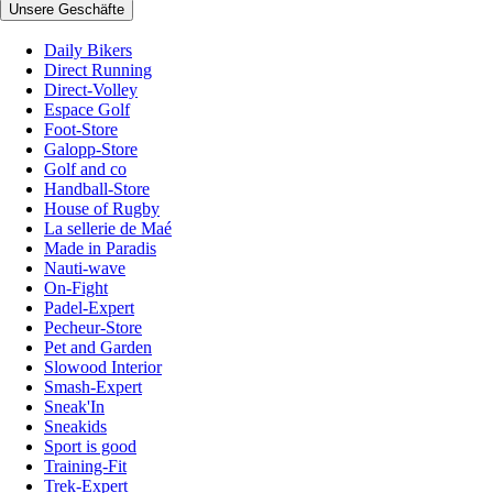
Unsere Geschäfte
Daily Bikers
Direct Running
Direct-Volley
Espace Golf
Foot-Store
Galopp-Store
Golf and co
Handball-Store
House of Rugby
La sellerie de Maé
Made in Paradis
Nauti-wave
On-Fight
Padel-Expert
Pecheur-Store
Pet and Garden
Slowood Interior
Smash-Expert
Sneak'In
Sneakids
Sport is good
Training-Fit
Trek-Expert