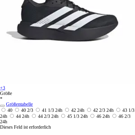
+3
Größe
*
Größentabelle
40
40 2/3
41 1/3
24h
42
24h
42 2/3
24h
43 1/3
24h
44
24h
44 2/3
24h
45 1/3
24h
46
24h
46 2/3
24h
Dieses Feld ist erforderlich