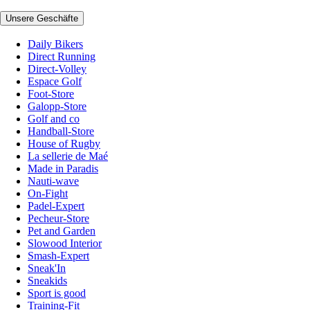
Unsere Geschäfte
Daily Bikers
Direct Running
Direct-Volley
Espace Golf
Foot-Store
Galopp-Store
Golf and co
Handball-Store
House of Rugby
La sellerie de Maé
Made in Paradis
Nauti-wave
On-Fight
Padel-Expert
Pecheur-Store
Pet and Garden
Slowood Interior
Smash-Expert
Sneak'In
Sneakids
Sport is good
Training-Fit