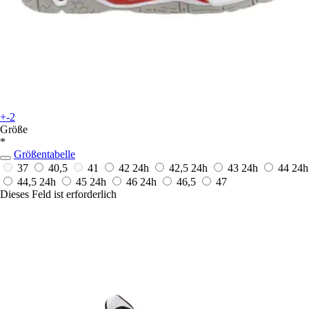
+-2
Größe
*
Größentabelle
37
40,5
41
42
24h
42,5
24h
43
24h
44
24h
44,5
24h
45
24h
46
24h
46,5
47
Dieses Feld ist erforderlich