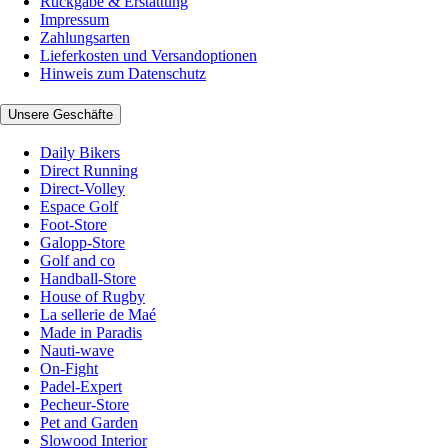
Rückgabe & Erstattung
Impressum
Zahlungsarten
Lieferkosten und Versandoptionen
Hinweis zum Datenschutz
Unsere Geschäfte
Daily Bikers
Direct Running
Direct-Volley
Espace Golf
Foot-Store
Galopp-Store
Golf and co
Handball-Store
House of Rugby
La sellerie de Maé
Made in Paradis
Nauti-wave
On-Fight
Padel-Expert
Pecheur-Store
Pet and Garden
Slowood Interior