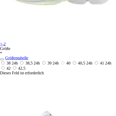
+-2
Größe
*
Größentabelle
38
24h
38,5
24h
39
24h
40
40,5
24h
41
24h
42
42,5
Dieses Feld ist erforderlich