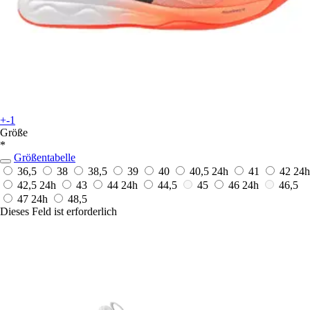
+-1
Größe
*
Größentabelle
36,5
38
38,5
39
40
40,5
24h
41
42
24h
42,5
24h
43
44
24h
44,5
45
46
24h
46,5
47
24h
48,5
Dieses Feld ist erforderlich