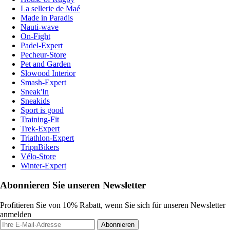
La sellerie de Maé
Made in Paradis
Nauti-wave
On-Fight
Padel-Expert
Pecheur-Store
Pet and Garden
Slowood Interior
Smash-Expert
Sneak'In
Sneakids
Sport is good
Training-Fit
Trek-Expert
Triathlon-Expert
TripnBikers
Vélo-Store
Winter-Expert
Abonnieren Sie unseren Newsletter
Profitieren Sie von 10% Rabatt, wenn Sie sich für unseren Newsletter
anmelden
Abonnieren