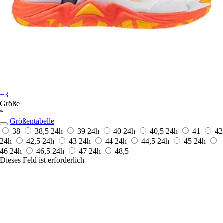
+3
Größe
*
Größentabelle
38
38,5
24h
39
24h
40
24h
40,5
24h
41
42
24h
42,5
24h
43
24h
44
24h
44,5
24h
45
24h
46
24h
46,5
24h
47
24h
48,5
Dieses Feld ist erforderlich