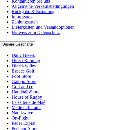
Kontaktieren Sie uns
Allgemeine Verkaufsbedingungen
Rückgabe & Erstattung
Impressum
Zahlungsarten
Lieferkosten und Versandoptionen
Hinweis zum Datenschutz
Unsere Geschäfte
Daily Bikers
Direct Running
Direct-Volley
Espace Golf
Foot-Store
Galopp-Store
Golf and co
Handball-Store
House of Rugby
La sellerie de Maé
Made in Paradis
Nauti-wave
On-Fight
Padel-Expert
Pecheur-Store