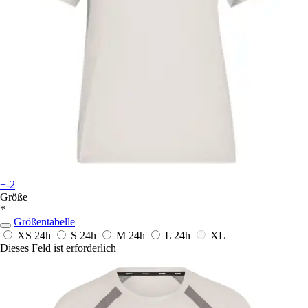
+-2
Größe
*
Größentabelle
XS
24h
S
24h
M
24h
L
24h
XL
Dieses Feld ist erforderlich