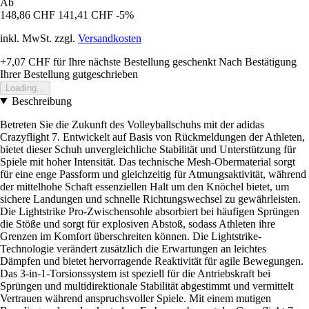
Ab
148,86 CHF
141,41 CHF
-5%
inkl. MwSt. zzgl.
Versandkosten
+7,07 CHF
für Ihre nächste Bestellung geschenkt
Nach Bestätigung
Ihrer Bestellung gutgeschrieben
Loading...
Beschreibung
Betreten Sie die Zukunft des Volleyballschuhs mit der adidas
Crazyflight 7. Entwickelt auf Basis von Rückmeldungen der Athleten,
bietet dieser Schuh unvergleichliche Stabilität und Unterstützung für
Spiele mit hoher Intensität. Das technische Mesh-Obermaterial sorgt
für eine enge Passform und gleichzeitig für Atmungsaktivität, während
der mittelhohe Schaft essenziellen Halt um den Knöchel bietet, um
sichere Landungen und schnelle Richtungswechsel zu gewährleisten.
Die Lightstrike Pro-Zwischensohle absorbiert bei häufigen Sprüngen
die Stöße und sorgt für explosiven Abstoß, sodass Athleten ihre
Grenzen im Komfort überschreiten können. Die Lightstrike-
Technologie verändert zusätzlich die Erwartungen an leichtes
Dämpfen und bietet hervorragende Reaktivität für agile Bewegungen.
Das 3-in-1-Torsionssystem ist speziell für die Antriebskraft bei
Sprüngen und multidirektionale Stabilität abgestimmt und vermittelt
Vertrauen während anspruchsvoller Spiele. Mit einem mutigen