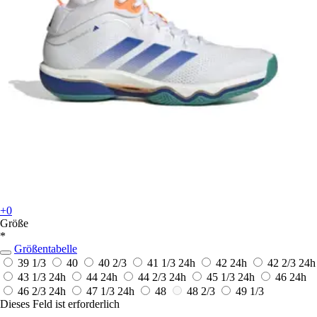
+0
Größe
*
Größentabelle
39 1/3
40
40 2/3
41 1/3
24h
42
24h
42 2/3
24h
43 1/3
24h
44
24h
44 2/3
24h
45 1/3
24h
46
24h
46 2/3
24h
47 1/3
24h
48
48 2/3
49 1/3
Dieses Feld ist erforderlich