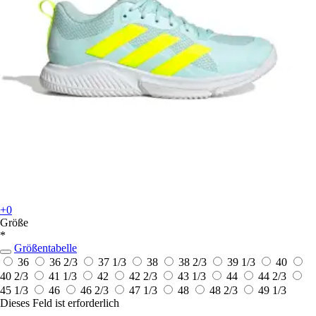
+0
Größe
*
Größentabelle
36
36 2/3
37 1/3
38
38 2/3
39 1/3
40
40 2/3
41 1/3
42
42 2/3
43 1/3
44
44 2/3
45 1/3
46
46 2/3
47 1/3
48
48 2/3
49 1/3
Dieses Feld ist erforderlich