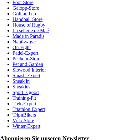
Foot-Store
Galopp-Store
Golf and co
Handball-Store
House of Rugby
La sellerie de Maé
Made in Paradis
Nauti-wave
On-Fight
Padel-Expert
Pecheur-Store
Pet and Garden
Slowood Interior
Smash-Expert
Sneak'In
Sneakids
Sport is good
Training-Fit
Trek-Expert
Triathlon-Expert
TripnBikers
Vélo-Store
Winter-Expert
Abonnieren Sie unseren Newsletter