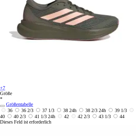
+7
Größe
*
Größentabelle
36
36 2/3
37 1/3
38
24h
38 2/3
24h
39 1/3
40
40 2/3
41 1/3
24h
42
42 2/3
43 1/3
44
Dieses Feld ist erforderlich