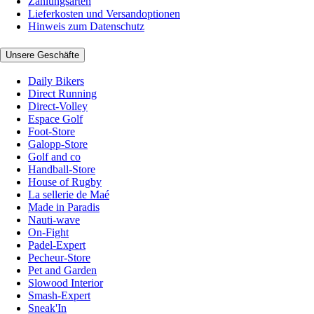
Zahlungsarten
Lieferkosten und Versandoptionen
Hinweis zum Datenschutz
Unsere Geschäfte
Daily Bikers
Direct Running
Direct-Volley
Espace Golf
Foot-Store
Galopp-Store
Golf and co
Handball-Store
House of Rugby
La sellerie de Maé
Made in Paradis
Nauti-wave
On-Fight
Padel-Expert
Pecheur-Store
Pet and Garden
Slowood Interior
Smash-Expert
Sneak'In