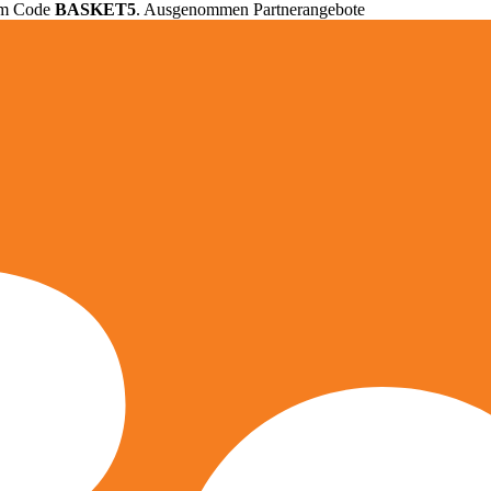
em Code
BASKET5
. Ausgenommen Partnerangebote