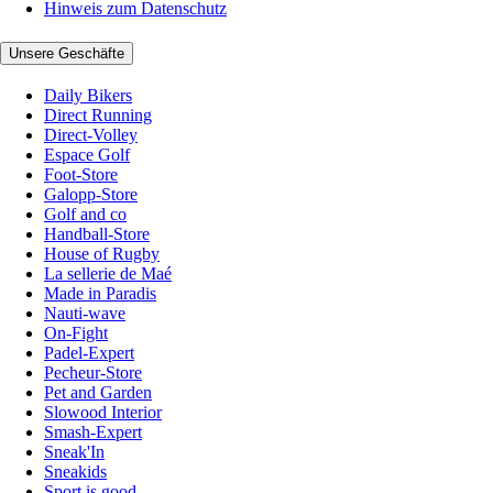
Hinweis zum Datenschutz
Unsere Geschäfte
Daily Bikers
Direct Running
Direct-Volley
Espace Golf
Foot-Store
Galopp-Store
Golf and co
Handball-Store
House of Rugby
La sellerie de Maé
Made in Paradis
Nauti-wave
On-Fight
Padel-Expert
Pecheur-Store
Pet and Garden
Slowood Interior
Smash-Expert
Sneak'In
Sneakids
Sport is good