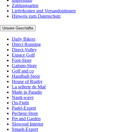
Impressum
Zahlungsarten
Lieferkosten und Versandoptionen
Hinweis zum Datenschutz
Unsere Geschäfte
Daily Bikers
Direct Running
Direct-Volley
Espace Golf
Foot-Store
Galopp-Store
Golf and co
Handball-Store
House of Rugby
La sellerie de Maé
Made in Paradis
Nauti-wave
On-Fight
Padel-Expert
Pecheur-Store
Pet and Garden
Slowood Interior
Smash-Expert