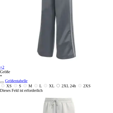
+2
Größe
*
Größentabelle
XS
S
M
L
XL
2XL
24h
2XS
Dieses Feld ist erforderlich