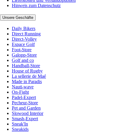
Lieferkosten und Versandoptionen
Hinweis zum Datenschutz
Unsere Geschäfte
Daily Bikers
Direct Running
Direct-Volley
Espace Golf
Foot-Store
Galopp-Store
Golf and co
Handball-Store
House of Rugby
La sellerie de Maé
Made in Paradis
Nauti-wave
On-Fight
Padel-Expert
Pecheur-Store
Pet and Garden
Slowood Interior
Smash-Expert
Sneak'In
Sneakids