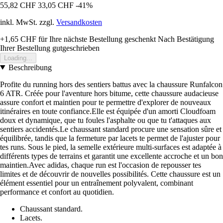
55,82 CHF
33,05 CHF
-41%
inkl. MwSt. zzgl.
Versandkosten
+1,65 CHF
für Ihre nächste Bestellung geschenkt
Nach Bestätigung
Ihrer Bestellung gutgeschrieben
Loading...
Beschreibung
Profite du running hors des sentiers battus avec la chaussure Runfalcon
6 ATR. Créée pour l'aventure hors bitume, cette chaussure audacieuse
assure confort et maintien pour te permettre d'explorer de nouveaux
itinéraires en toute confiance.Elle est équipée d'un amorti Cloudfoam
doux et dynamique, que tu foules l'asphalte ou que tu t'attaques aux
sentiers accidentés.Le chaussant standard procure une sensation sûre et
équilibrée, tandis que la fermeture par lacets te permet de l'ajuster pour
tes runs. Sous le pied, la semelle extérieure multi-surfaces est adaptée à
différents types de terrains et garantit une excellente accroche et un bon
maintien.Avec adidas, chaque run est l'occasion de repousser tes
limites et de découvrir de nouvelles possibilités. Cette chaussure est un
élément essentiel pour un entraînement polyvalent, combinant
performance et confort au quotidien.
Chaussant standard.
Lacets.