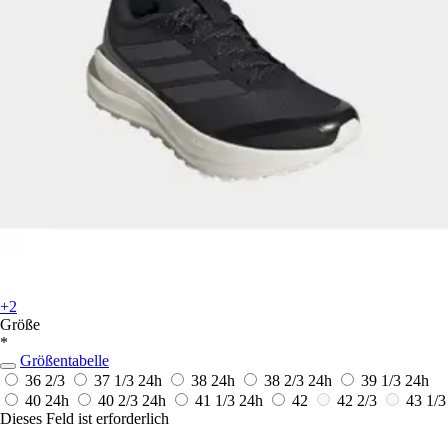
+2
Größe
*
Größentabelle
36 2/3
37 1/3
24h
38
24h
38 2/3
24h
39 1/3
24h
40
24h
40 2/3
24h
41 1/3
24h
42
42 2/3
43 1/3
Dieses Feld ist erforderlich