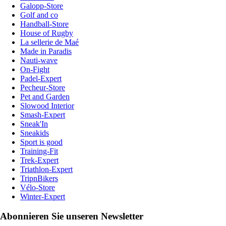
Galopp-Store
Golf and co
Handball-Store
House of Rugby
La sellerie de Maé
Made in Paradis
Nauti-wave
On-Fight
Padel-Expert
Pecheur-Store
Pet and Garden
Slowood Interior
Smash-Expert
Sneak'In
Sneakids
Sport is good
Training-Fit
Trek-Expert
Triathlon-Expert
TripnBikers
Vélo-Store
Winter-Expert
Abonnieren Sie unseren Newsletter