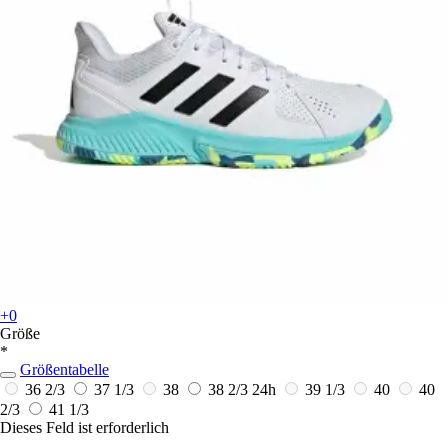
+0
Größe
*
Größentabelle
36 2/3
37 1/3
38
38 2/3
24h
39 1/3
40
40
2/3
41 1/3
Dieses Feld ist erforderlich