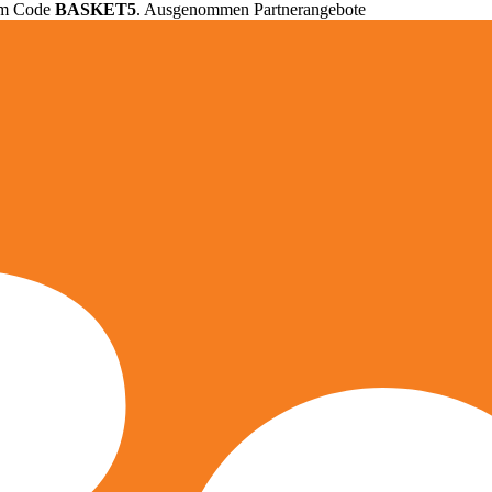
em Code
BASKET5
. Ausgenommen Partnerangebote