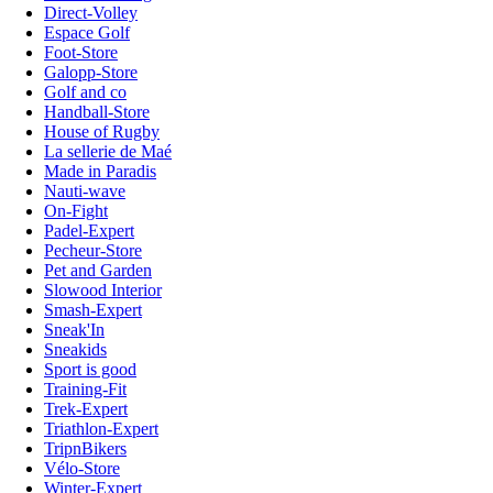
Direct-Volley
Espace Golf
Foot-Store
Galopp-Store
Golf and co
Handball-Store
House of Rugby
La sellerie de Maé
Made in Paradis
Nauti-wave
On-Fight
Padel-Expert
Pecheur-Store
Pet and Garden
Slowood Interior
Smash-Expert
Sneak'In
Sneakids
Sport is good
Training-Fit
Trek-Expert
Triathlon-Expert
TripnBikers
Vélo-Store
Winter-Expert