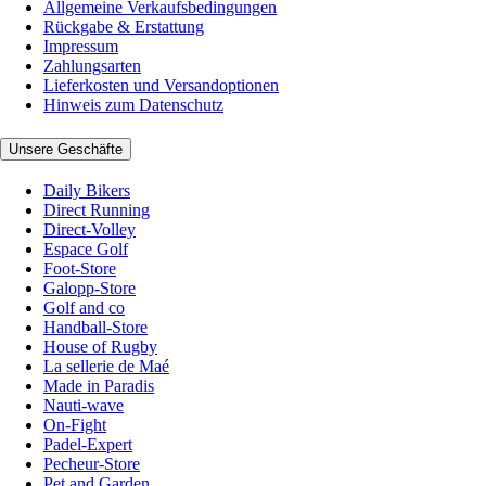
Allgemeine Verkaufsbedingungen
Rückgabe & Erstattung
Impressum
Zahlungsarten
Lieferkosten und Versandoptionen
Hinweis zum Datenschutz
Unsere Geschäfte
Daily Bikers
Direct Running
Direct-Volley
Espace Golf
Foot-Store
Galopp-Store
Golf and co
Handball-Store
House of Rugby
La sellerie de Maé
Made in Paradis
Nauti-wave
On-Fight
Padel-Expert
Pecheur-Store
Pet and Garden