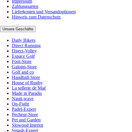
Impressum
Zahlungsarten
Lieferkosten und Versandoptionen
Hinweis zum Datenschutz
Unsere Geschäfte
Daily Bikers
Direct Running
Direct-Volley
Espace Golf
Foot-Store
Galopp-Store
Golf and co
Handball-Store
House of Rugby
La sellerie de Maé
Made in Paradis
Nauti-wave
On-Fight
Padel-Expert
Pecheur-Store
Pet and Garden
Slowood Interior
Smash-Expert