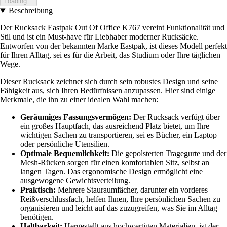
Loading...
Beschreibung
Der Rucksack Eastpak Out Of Office K767 vereint Funktionalität und
Stil und ist ein Must-have für Liebhaber moderner Rucksäcke.
Entworfen von der bekannten Marke Eastpak, ist dieses Modell perfekt
für Ihren Alltag, sei es für die Arbeit, das Studium oder Ihre täglichen
Wege.
Dieser Rucksack zeichnet sich durch sein robustes Design und seine
Fähigkeit aus, sich Ihren Bedürfnissen anzupassen. Hier sind einige
Merkmale, die ihn zu einer idealen Wahl machen:
Geräumiges Fassungsvermögen:
Der Rucksack verfügt über
ein großes Hauptfach, das ausreichend Platz bietet, um Ihre
wichtigen Sachen zu transportieren, sei es Bücher, ein Laptop
oder persönliche Utensilien.
Optimale Bequemlichkeit:
Die gepolsterten Tragegurte und der
Mesh-Rücken sorgen für einen komfortablen Sitz, selbst an
langen Tagen. Das ergonomische Design ermöglicht eine
ausgewogene Gewichtsverteilung.
Praktisch:
Mehrere Stauraumfächer, darunter ein vorderes
Reißverschlussfach, helfen Ihnen, Ihre persönlichen Sachen zu
organisieren und leicht auf das zuzugreifen, was Sie im Alltag
benötigen.
Haltbarkeit:
Hergestellt aus hochwertigen Materialien, ist der