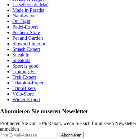
La sellerie de Maé
Made in Paradis
Nauti-wave
On-Fight
Padel-Expert
Pecheur-Store
Pet and Garden
Slowood Interior
Smash-Expert
Sneak'In
Sneakids
Sport is good
Training-Fit
Trek-Expert
Triathlon-Expert
TripnBikers
Vélo-Store
Winter-Expert
Abonnieren Sie unseren Newsletter
Profitieren Sie von 10% Rabatt, wenn Sie sich für unseren Newsletter
anmelden
Abonnieren