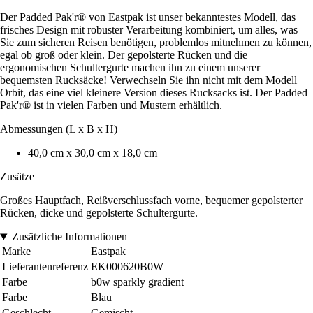
Der Padded Pak'r® von Eastpak ist unser bekanntestes Modell, das
frisches Design mit robuster Verarbeitung kombiniert, um alles, was
Sie zum sicheren Reisen benötigen, problemlos mitnehmen zu können,
egal ob groß oder klein. Der gepolsterte Rücken und die
ergonomischen Schultergurte machen ihn zu einem unserer
bequemsten Rucksäcke! Verwechseln Sie ihn nicht mit dem Modell
Orbit, das eine viel kleinere Version dieses Rucksacks ist. Der Padded
Pak'r® ist in vielen Farben und Mustern erhältlich.
Abmessungen (L x B x H)
40,0 cm x 30,0 cm x 18,0 cm
Zusätze
Großes Hauptfach, Reißverschlussfach vorne, bequemer gepolsterter
Rücken, dicke und gepolsterte Schultergurte.
Zusätzliche Informationen
Marke
Eastpak
Lieferantenreferenz
EK000620B0W
Farbe
b0w sparkly gradient
Farbe
Blau
Geschlecht
Gemischt