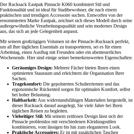
Der Rucksack Eastpak Pinnacle K060 kombiniert Stil und
Funktionalität und ist ideal für Stadtbewohner, die nach einem
praktischen und trendigen Accessoire suchen. Entworfen von der
renommierten Marke Eastpak, zeichnet sich dieses Modell durch seine
außergewöhnliche Verarbeitungsqualität und sein modernes Design
aus, das sich an jede Gelegenheit anpasst.
Mit seinem großzügigen Volumen ist der Pinnacle-Rucksack perfekt,
um all Ihre täglichen Essentials zu transportieren, sei es für einen
Arbeitstag, einen Ausflug mit Freunden oder ein abenteuerliches
Wochenende. Hier sind einige seiner bemerkenswerten Eigenschaften:
Geräumiges Design:
Mehrere Fächer bieten Ihnen einen
optimierten Stauraum und erleichtern die Organisation Ihrer
Sachen.
Tragekomfort:
Die gepolsterten Schulterriemen und das
ergonomische Rückenteil sorgen für optimalen Komfort, selbst
bei hoher Belastung.
Haltbarkeit:
Aus widerstandsfähigen Materialien hergestellt, ist
dieser Rucksack darauf ausgelegt, Sie viele Jahre bei Ihren
täglichen Reisen zu begleiten.
Vielseitiger Stil:
Mit seinem zeitlosen Design lässt sich der
Pinnacle problemlos mit verschiedenen Kleidungsstilen
kombinieren, vom lässigen bis hin zum eleganteren Look.
Praktische Accessoires:
Er ist mit zusätzlichen Taschen