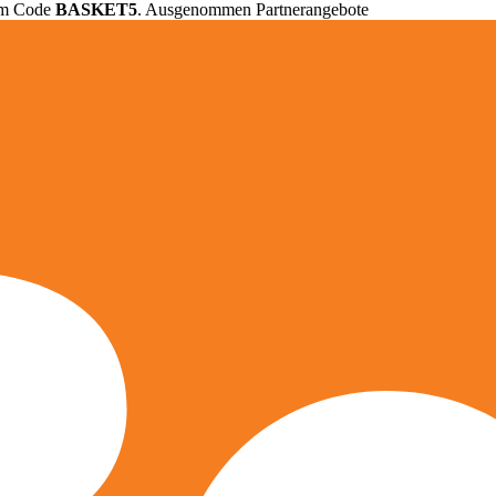
em Code
BASKET5
. Ausgenommen Partnerangebote