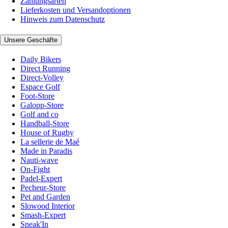
Zahlungsarten
Lieferkosten und Versandoptionen
Hinweis zum Datenschutz
Unsere Geschäfte
Daily Bikers
Direct Running
Direct-Volley
Espace Golf
Foot-Store
Galopp-Store
Golf and co
Handball-Store
House of Rugby
La sellerie de Maé
Made in Paradis
Nauti-wave
On-Fight
Padel-Expert
Pecheur-Store
Pet and Garden
Slowood Interior
Smash-Expert
Sneak'In