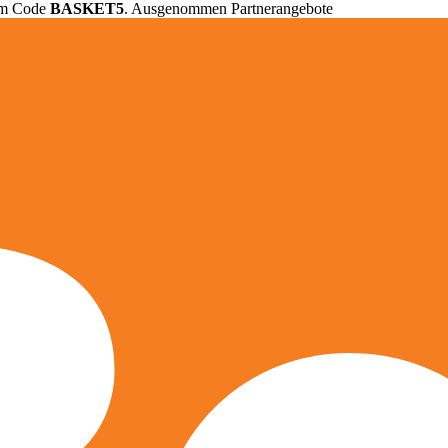
em Code
BASKET5
. Ausgenommen Partnerangebote