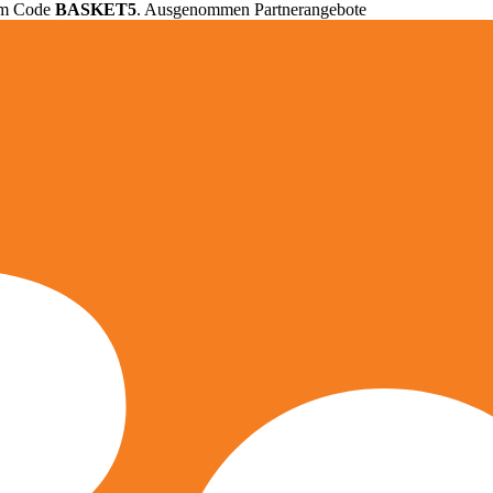
em Code
BASKET5
. Ausgenommen Partnerangebote