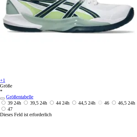
+1
Größe
*
Größentabelle
39
24h
39,5
24h
44
24h
44,5
24h
46
46,5
24h
47
Dieses Feld ist erforderlich