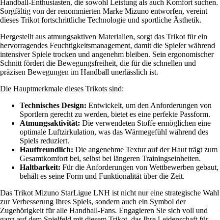
Handball-Enthusiasten, die sowohl Leistung als auch Komfort suchen.
Sorgfältig von der renommierten Marke Mizuno entworfen, vereint
dieses Trikot fortschrittliche Technologie und sportliche Ästhetik.
Hergestellt aus atmungsaktiven Materialien, sorgt das Trikot für ein
hervorragendes Feuchtigkeitsmanagement, damit die Spieler während
intensiver Spiele trocken und angenehm bleiben. Sein ergonomischer
Schnitt fördert die Bewegungsfreiheit, die für die schnellen und
präzisen Bewegungen im Handball unerlässlich ist.
Die Hauptmerkmale dieses Trikots sind:
Technisches Design:
Entwickelt, um den Anforderungen von
Sportlern gerecht zu werden, bietet es eine perfekte Passform.
Atmungsaktivität:
Die verwendeten Stoffe ermöglichen eine
optimale Luftzirkulation, was das Wärmegefühl während des
Spiels reduziert.
Hautfreundlich:
Die angenehme Textur auf der Haut trägt zum
Gesamtkomfort bei, selbst bei längeren Trainingseinheiten.
Haltbarkeit:
Für die Anforderungen von Wettbewerben gebaut,
behält es seine Form und Funktionalität über die Zeit.
Das Trikot Mizuno StarLigue LNH ist nicht nur eine strategische Wahl
zur Verbesserung Ihres Spiels, sondern auch ein Symbol der
Zugehörigkeit für alle Handball-Fans. Engagieren Sie sich voll und
ganz auf dem Spielfeld mit diesem Trikot, das Ihre Leidenschaft für