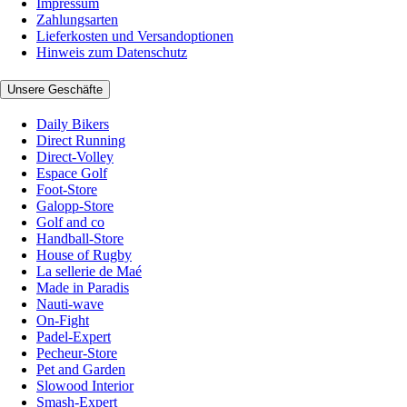
Impressum
Zahlungsarten
Lieferkosten und Versandoptionen
Hinweis zum Datenschutz
Unsere Geschäfte
Daily Bikers
Direct Running
Direct-Volley
Espace Golf
Foot-Store
Galopp-Store
Golf and co
Handball-Store
House of Rugby
La sellerie de Maé
Made in Paradis
Nauti-wave
On-Fight
Padel-Expert
Pecheur-Store
Pet and Garden
Slowood Interior
Smash-Expert