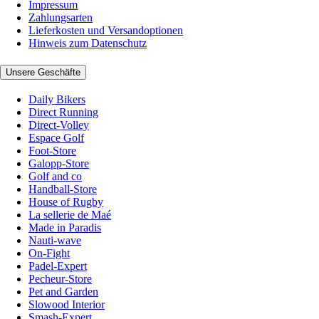
Impressum
Zahlungsarten
Lieferkosten und Versandoptionen
Hinweis zum Datenschutz
Unsere Geschäfte
Daily Bikers
Direct Running
Direct-Volley
Espace Golf
Foot-Store
Galopp-Store
Golf and co
Handball-Store
House of Rugby
La sellerie de Maé
Made in Paradis
Nauti-wave
On-Fight
Padel-Expert
Pecheur-Store
Pet and Garden
Slowood Interior
Smash-Expert