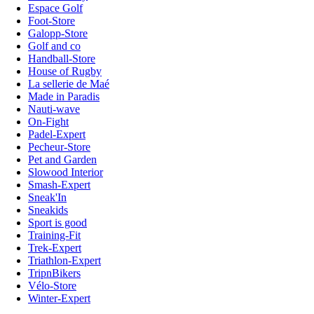
Espace Golf
Foot-Store
Galopp-Store
Golf and co
Handball-Store
House of Rugby
La sellerie de Maé
Made in Paradis
Nauti-wave
On-Fight
Padel-Expert
Pecheur-Store
Pet and Garden
Slowood Interior
Smash-Expert
Sneak'In
Sneakids
Sport is good
Training-Fit
Trek-Expert
Triathlon-Expert
TripnBikers
Vélo-Store
Winter-Expert