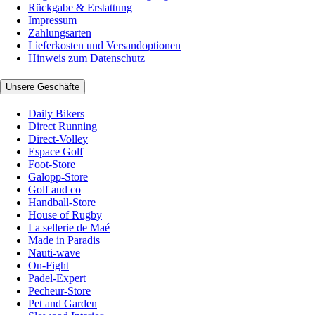
Rückgabe & Erstattung
Impressum
Zahlungsarten
Lieferkosten und Versandoptionen
Hinweis zum Datenschutz
Unsere Geschäfte
Daily Bikers
Direct Running
Direct-Volley
Espace Golf
Foot-Store
Galopp-Store
Golf and co
Handball-Store
House of Rugby
La sellerie de Maé
Made in Paradis
Nauti-wave
On-Fight
Padel-Expert
Pecheur-Store
Pet and Garden