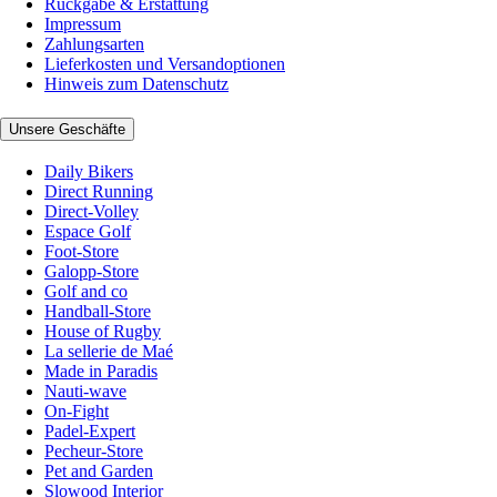
Rückgabe & Erstattung
Impressum
Zahlungsarten
Lieferkosten und Versandoptionen
Hinweis zum Datenschutz
Unsere Geschäfte
Daily Bikers
Direct Running
Direct-Volley
Espace Golf
Foot-Store
Galopp-Store
Golf and co
Handball-Store
House of Rugby
La sellerie de Maé
Made in Paradis
Nauti-wave
On-Fight
Padel-Expert
Pecheur-Store
Pet and Garden
Slowood Interior