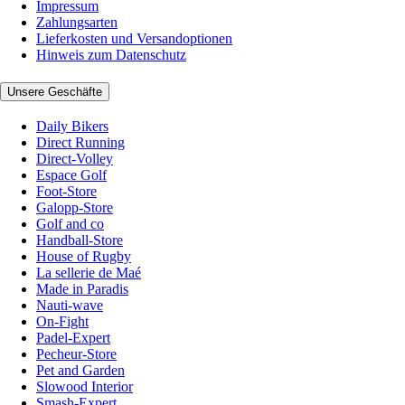
Impressum
Zahlungsarten
Lieferkosten und Versandoptionen
Hinweis zum Datenschutz
Unsere Geschäfte
Daily Bikers
Direct Running
Direct-Volley
Espace Golf
Foot-Store
Galopp-Store
Golf and co
Handball-Store
House of Rugby
La sellerie de Maé
Made in Paradis
Nauti-wave
On-Fight
Padel-Expert
Pecheur-Store
Pet and Garden
Slowood Interior
Smash-Expert