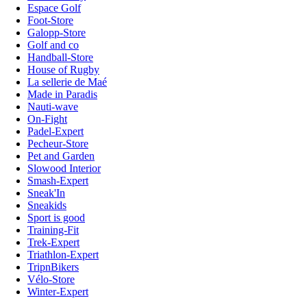
Espace Golf
Foot-Store
Galopp-Store
Golf and co
Handball-Store
House of Rugby
La sellerie de Maé
Made in Paradis
Nauti-wave
On-Fight
Padel-Expert
Pecheur-Store
Pet and Garden
Slowood Interior
Smash-Expert
Sneak'In
Sneakids
Sport is good
Training-Fit
Trek-Expert
Triathlon-Expert
TripnBikers
Vélo-Store
Winter-Expert