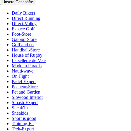
Unsere Geschäfte
Daily Bikers
Direct Running
Direct-Volley
Espace Golf
Foot-Store
Galopp-Store
Golf and co
Handball-Store
House of Rugby
La sellerie de Maé
Made in Paradis
Nauti-wave
On-Fight
Padel-Expert
Pecheur-Store
Pet and Garden
Slowood Interior
Smash-Expert
Sneak'In
Sneakids
Sport is good
Training-Fit
Trek-Expert