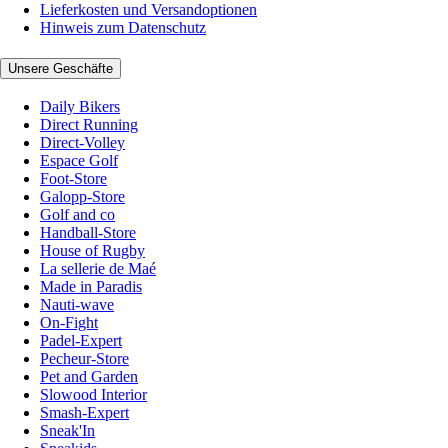
Lieferkosten und Versandoptionen
Hinweis zum Datenschutz
Unsere Geschäfte
Daily Bikers
Direct Running
Direct-Volley
Espace Golf
Foot-Store
Galopp-Store
Golf and co
Handball-Store
House of Rugby
La sellerie de Maé
Made in Paradis
Nauti-wave
On-Fight
Padel-Expert
Pecheur-Store
Pet and Garden
Slowood Interior
Smash-Expert
Sneak'In