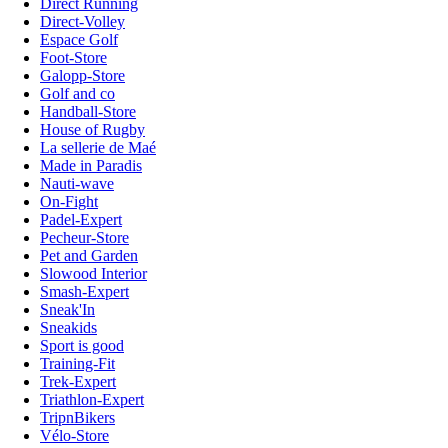
Direct Running
Direct-Volley
Espace Golf
Foot-Store
Galopp-Store
Golf and co
Handball-Store
House of Rugby
La sellerie de Maé
Made in Paradis
Nauti-wave
On-Fight
Padel-Expert
Pecheur-Store
Pet and Garden
Slowood Interior
Smash-Expert
Sneak'In
Sneakids
Sport is good
Training-Fit
Trek-Expert
Triathlon-Expert
TripnBikers
Vélo-Store