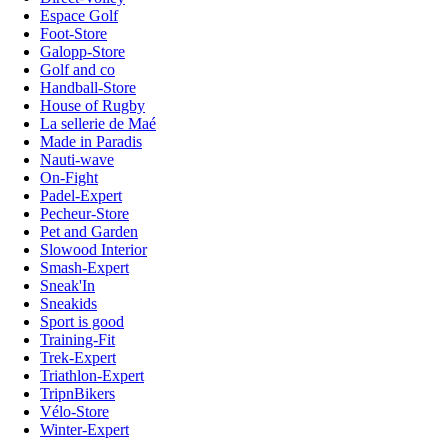
Espace Golf
Foot-Store
Galopp-Store
Golf and co
Handball-Store
House of Rugby
La sellerie de Maé
Made in Paradis
Nauti-wave
On-Fight
Padel-Expert
Pecheur-Store
Pet and Garden
Slowood Interior
Smash-Expert
Sneak'In
Sneakids
Sport is good
Training-Fit
Trek-Expert
Triathlon-Expert
TripnBikers
Vélo-Store
Winter-Expert