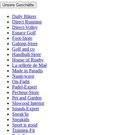
Unsere Geschäfte
Daily Bikers
Direct Running
Direct-Volley
Espace Golf
Foot-Store
Galopp-Store
Golf and co
Handball-Store
House of Rugby
La sellerie de Maé
Made in Paradis
Nauti-wave
On-Fight
Padel-Expert
Pecheur-Store
Pet and Garden
Slowood Interior
Smash-Expert
Sneak'In
Sneakids
Sport is good
Training-Fit