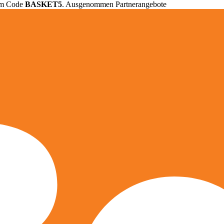
em Code
BASKET5
. Ausgenommen Partnerangebote