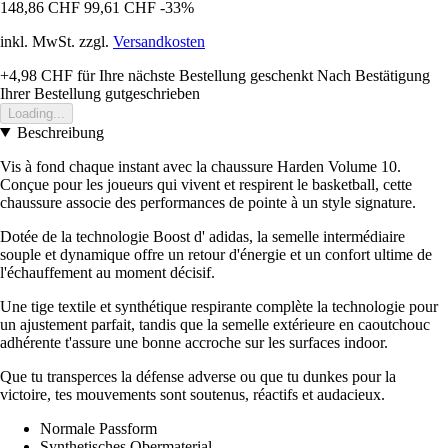
148,86 CHF
99,61 CHF
-33%
inkl. MwSt. zzgl.
Versandkosten
+4,98 CHF
für Ihre nächste Bestellung geschenkt
Nach Bestätigung
Ihrer Bestellung gutgeschrieben
Loading...
Beschreibung
Vis à fond chaque instant avec la chaussure Harden Volume 10.
Conçue pour les joueurs qui vivent et respirent le basketball, cette
chaussure associe des performances de pointe à un style signature.
Dotée de la technologie Boost d' adidas, la semelle intermédiaire
souple et dynamique offre un retour d'énergie et un confort ultime de
l'échauffement au moment décisif.
Une tige textile et synthétique respirante complète la technologie pour
un ajustement parfait, tandis que la semelle extérieure en caoutchouc
adhérente t'assure une bonne accroche sur les surfaces indoor.
Que tu transperces la défense adverse ou que tu dunkes pour la
victoire, tes mouvements sont soutenus, réactifs et audacieux.
Normale Passform
Synthetisches Obermaterial