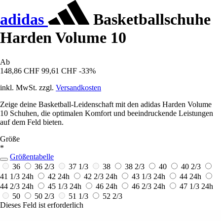
adidas
Basketballschuhe
Harden Volume 10
Ab
148,86 CHF
99,61 CHF
-33%
inkl. MwSt. zzgl.
Versandkosten
Zeige deine Basketball-Leidenschaft mit den adidas Harden Volume
10 Schuhen, die optimalen Komfort und beeindruckende Leistungen
auf dem Feld bieten.
Größe
*
Größentabelle
36
36 2/3
37 1/3
38
38 2/3
40
40 2/3
41 1/3
24h
42
24h
42 2/3
24h
43 1/3
24h
44
24h
44 2/3
24h
45 1/3
24h
46
24h
46 2/3
24h
47 1/3
24h
50
50 2/3
51 1/3
52 2/3
Dieses Feld ist erforderlich