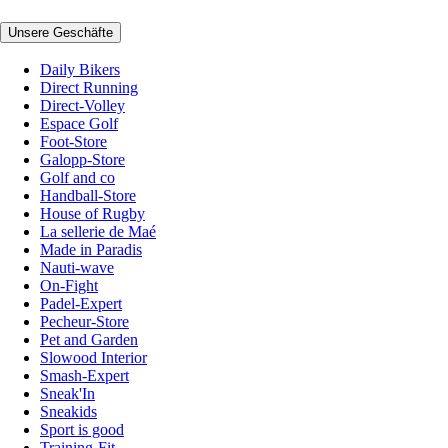
Unsere Geschäfte
Daily Bikers
Direct Running
Direct-Volley
Espace Golf
Foot-Store
Galopp-Store
Golf and co
Handball-Store
House of Rugby
La sellerie de Maé
Made in Paradis
Nauti-wave
On-Fight
Padel-Expert
Pecheur-Store
Pet and Garden
Slowood Interior
Smash-Expert
Sneak'In
Sneakids
Sport is good
Training-Fit