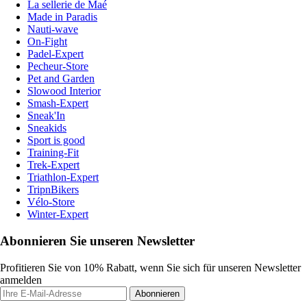
La sellerie de Maé
Made in Paradis
Nauti-wave
On-Fight
Padel-Expert
Pecheur-Store
Pet and Garden
Slowood Interior
Smash-Expert
Sneak'In
Sneakids
Sport is good
Training-Fit
Trek-Expert
Triathlon-Expert
TripnBikers
Vélo-Store
Winter-Expert
Abonnieren Sie unseren Newsletter
Profitieren Sie von 10% Rabatt, wenn Sie sich für unseren Newsletter
anmelden
Abonnieren