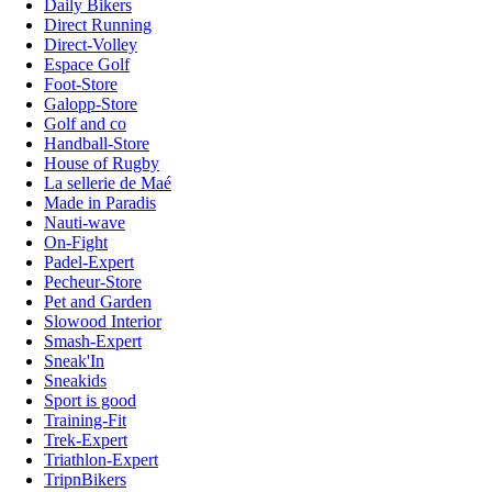
Daily Bikers
Direct Running
Direct-Volley
Espace Golf
Foot-Store
Galopp-Store
Golf and co
Handball-Store
House of Rugby
La sellerie de Maé
Made in Paradis
Nauti-wave
On-Fight
Padel-Expert
Pecheur-Store
Pet and Garden
Slowood Interior
Smash-Expert
Sneak'In
Sneakids
Sport is good
Training-Fit
Trek-Expert
Triathlon-Expert
TripnBikers