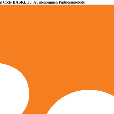
em Code
BASKET5
. Ausgenommen Partnerangebote