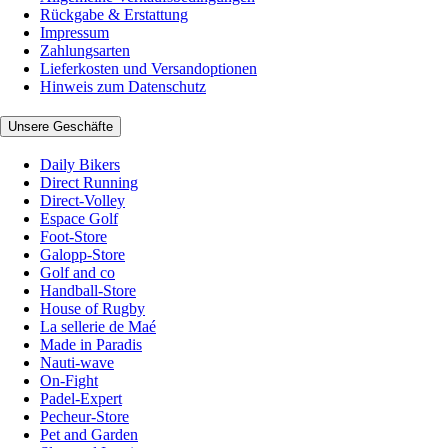
Rückgabe & Erstattung
Impressum
Zahlungsarten
Lieferkosten und Versandoptionen
Hinweis zum Datenschutz
Unsere Geschäfte
Daily Bikers
Direct Running
Direct-Volley
Espace Golf
Foot-Store
Galopp-Store
Golf and co
Handball-Store
House of Rugby
La sellerie de Maé
Made in Paradis
Nauti-wave
On-Fight
Padel-Expert
Pecheur-Store
Pet and Garden