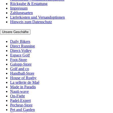
Rückgabe & Erstattung
Impressum
Zahlungsarten
Lieferkosten und Versandoptionen
Hinweis zum Datenschutz
Unsere Geschäfte
Daily Bikers
Direct Running
Direct-Volley
Espace Golf
Foot-Store
Galopp-Store
Golf and co
Handball-Store
House of Rugby
La sellerie de Maé
Made in Paradis
Nauti-wave
On-Fight
Padel-Expert
Pecheur-Store
Pet and Garden