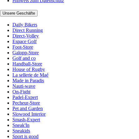
Hinweis zum Datenschutz
Unsere Geschäfte
Daily Bikers
Direct Running
Direct-Volley
Espace Golf
Foot-Store
Galopp-Store
Golf and co
Handball-Store
House of Rugby
La sellerie de Maé
Made in Paradis
Nauti-wave
On-Fight
Padel-Expert
Pecheur-Store
Pet and Garden
Slowood Interior
Smash-Expert
Sneak'In
Sneakids
Sport is good