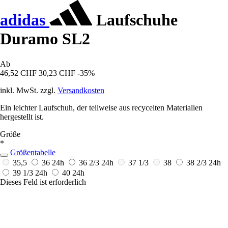
adidas
Laufschuhe
Duramo SL2
Ab
46,52 CHF
30,23 CHF
-35%
inkl. MwSt. zzgl.
Versandkosten
Ein leichter Laufschuh, der teilweise aus recycelten Materialien
hergestellt ist.
Größe
*
Größentabelle
35,5
36
24h
36 2/3
24h
37 1/3
38
38 2/3
24h
39 1/3
24h
40
24h
Dieses Feld ist erforderlich