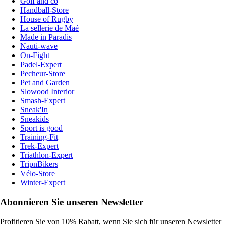
Golf and co
Handball-Store
House of Rugby
La sellerie de Maé
Made in Paradis
Nauti-wave
On-Fight
Padel-Expert
Pecheur-Store
Pet and Garden
Slowood Interior
Smash-Expert
Sneak'In
Sneakids
Sport is good
Training-Fit
Trek-Expert
Triathlon-Expert
TripnBikers
Vélo-Store
Winter-Expert
Abonnieren Sie unseren Newsletter
Profitieren Sie von 10% Rabatt, wenn Sie sich für unseren Newsletter