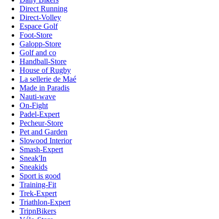
Direct Running
Direct-Volley
Espace Golf
Foot-Store
Galopp-Store
Golf and co
Handball-Store
House of Rugby
La sellerie de Maé
Made in Paradis
Nauti-wave
On-Fight
Padel-Expert
Pecheur-Store
Pet and Garden
Slowood Interior
Smash-Expert
Sneak'In
Sneakids
Sport is good
Training-Fit
Trek-Expert
Triathlon-Expert
TripnBikers