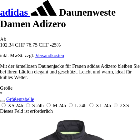
adidas
Daunenweste
Damen Adizero
Ab
102,34 CHF
76,75 CHF
-25%
inkl. MwSt. zzgl.
Versandkosten
Mit der ärmellosen Daunenjacke für Frauen adidas Adizero bleiben Sie
bei Ihren Läufen elegant und geschützt. Leicht und warm, ideal für
kühles Wetter.
Größe
*
Größentabelle
XS
24h
S
24h
M
24h
L
24h
XL
24h
2XS
Dieses Feld ist erforderlich